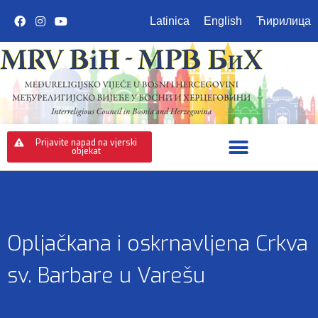
Latinica
English
Ћирилица
Prijavite napad na vjerski
objekat
Opljačkana i oskrnavljena Crkva
sv. Barbare u Varešu