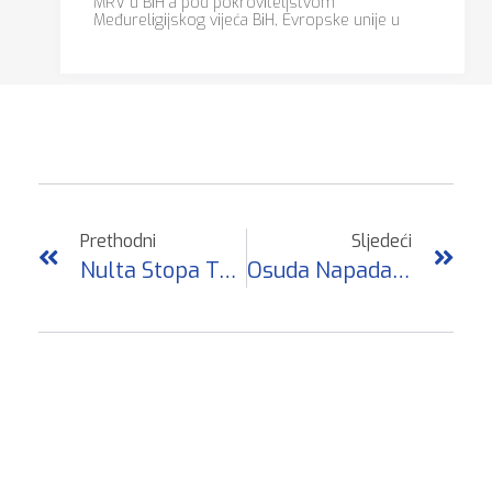
MRV u BiH a pod pokroviteljstvom
Međureligijskog vijeća BiH, Evropske unije u
Prethodni
Sljedeći
Nulta Stopa Tolerancije Za Širenje Mržnje I Prijetnje
Osuda Napada Na Džamije U Blizinu Bugojna I Gornjeg Vakufa-Uskoplje