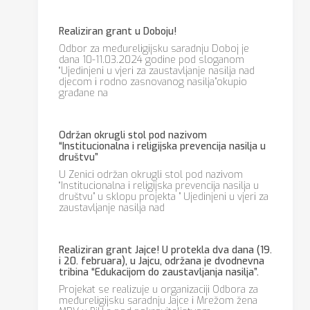
Realiziran grant u Doboju!
Odbor za međureligijsku saradnju Doboj je
dana 10-11.03.2024 godine pod sloganom
“Ujedinjeni u vjeri za zaustavljanje nasilja nad
djecom i rodno zasnovanog nasilja”okupio
građane na
Održan okrugli stol pod nazivom
“Institucionalna i religijska prevencija nasilja u
društvu”
U Zenici održan okrugli stol pod nazivom
“Institucionalna i religijska prevencija nasilja u
društvu” u sklopu projekta ” Ujedinjeni u vjeri za
zaustavljanje nasilja nad
Realiziran grant Jajce! U protekla dva dana (19.
i 20. februara), u Jajcu, održana je dvodnevna
tribina “Edukacijom do zaustavljanja nasilja”.
Projekat se realizuje u organizaciji Odbora za
međureligijsku saradnju Jajce i Mrežom žena