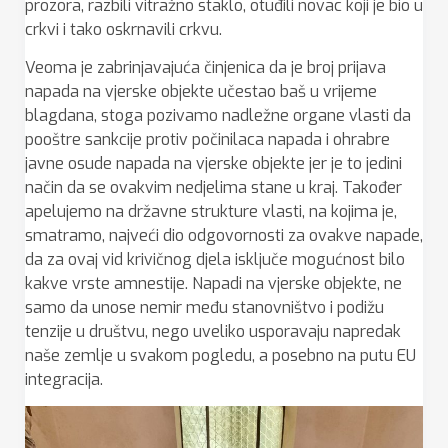
prozora, razbili vitražno staklo, otuđili novac koji je bio u
crkvi i tako oskrnavili crkvu.
Veoma je zabrinjavajuća činjenica da je broj prijava
napada na vjerske objekte učestao baš u vrijeme
blagdana, stoga pozivamo nadležne organe vlasti da
pooštre sankcije protiv počinilaca napada i ohrabre
javne osude napada na vjerske objekte jer je to jedini
način da se ovakvim nedjelima stane u kraj. Također
apelujemo na državne strukture vlasti, na kojima je,
smatramo, najveći dio odgovornosti za ovakve napade,
da za ovaj vid krivičnog djela isključe mogućnost bilo
kakve vrste amnestije. Napadi na vjerske objekte, ne
samo da unose nemir među stanovništvo i podižu
tenzije u društvu, nego uveliko usporavaju napredak
naše zemlje u svakom pogledu, a posebno na putu EU
integracija.