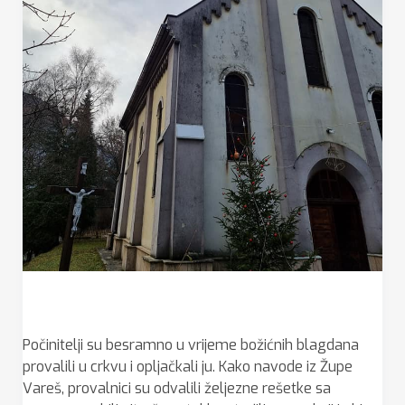
Počinitelji su besramno u vrijeme božićnih blagdana
provalili u crkvu i opljačkali ju. Kako navode iz Župe
Vareš, provalnici su odvalili željezne rešetke sa