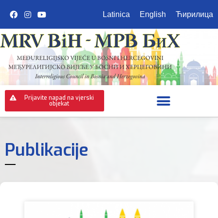
Latinica
English
Ћирилица
Prijavite napad na vjerski
objekat
Publikacije