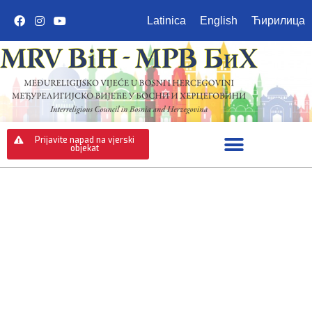
Latinica
English
Ћирилица
Prijavite napad na vjerski
objekat