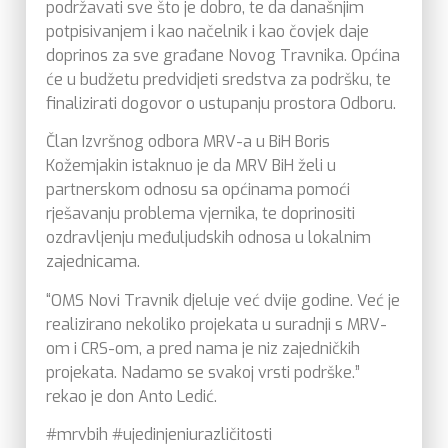
podržavati sve što je dobro, te da današnjim
potpisivanjem i kao načelnik i kao čovjek daje
doprinos za sve građane Novog Travnika. Općina
će u budžetu predvidjeti sredstva za podršku, te
finalizirati dogovor o ustupanju prostora Odboru.
Član Izvršnog odbora MRV-a u BiH Boris
Kožemjakin istaknuo je da MRV BiH želi u
partnerskom odnosu sa općinama pomoći
rješavanju problema vjernika, te doprinositi
ozdravljenju međuljudskih odnosa u lokalnim
zajednicama.
“OMS Novi Travnik djeluje već dvije godine. Već je
realizirano nekoliko projekata u suradnji s MRV-
om i CRS-om, a pred nama je niz zajedničkih
projekata. Nadamo se svakoj vrsti podrške.”
rekao je don Anto Ledić.
#mrvbih #ujedinjeniurazličitosti