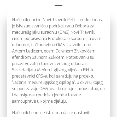
Načelnik općine Novi Travnik Refik Lendo danas
je iskazao zvaničnu podršku radu Odbora za
međureligijsku suradnju (OMS) Novi Travnik,
činom potpisivanja Protokola o suradnji sa ovim
odborom, tj. članovima OMS Travnik - don
Antom Ledićem, ocem Goranom Živkovićem i
efendijom Salihom Zukićem. Potpisivanju su
prisustvovali i članovi Izvršnog odbora i
Sekretarijata Međureligijskog vijeća u BiH, te
predstavnici CRS-a, koji sarađuju na projektu
“Jačanje međureligijskog dijaloga”, u okviru kojeg
se podržavaju OMS-ovi da djeluju samostalno, no
i da osiguraju podršku jednica lokane
samouprave u kojima djeluju.
Načelnik Lendo je istaknuo da će nastaviti