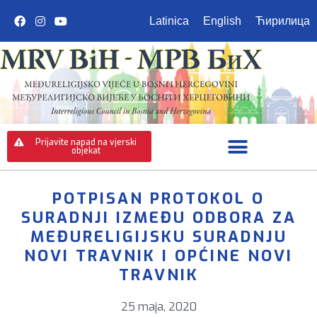
Latinica
English
Ћирилица
Prijavite napad na vjerski
objekat
POTPISAN PROTOKOL O
SURADNJI IZMEĐU ODBORA ZA
MEĐURELIGIJSKU SURADNJU
NOVI TRAVNIK I OPĆINE NOVI
TRAVNIK
25 maja, 2020