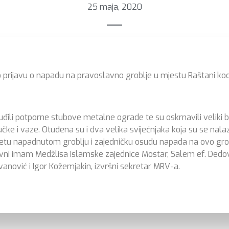
25 maja, 2020
ilo prijavu o napadu na pravoslavno groblje u mjestu Raštani k
otuđili potporne stubove metalne ograde te su oskrnavili veliki
učke i vaze. Otuđena su i dva velika svijećnjaka koja su se nalaz
jetu napadnutom groblju i zajedničku osudu napada na ovo grob
lavni imam Medžlisa Islamske zajednice Mostar, Salem ef. Dedo
nović i Igor Kožemjakin, izvršni sekretar MRV-a.