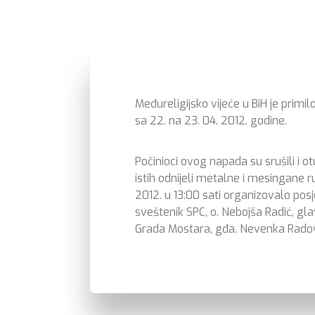
Međureligijsko vijeće u BiH je prim
sa 22. na 23. 04. 2012. godine.
Počinioci ovog napada su srušili i 
istih odnijeli metalne i mesingane r
2012. u 13:00 sati organizovalo pos
sveštenik SPC, o. Nebojša Radić, g
Grada Mostara, gđa. Nevenka Radova