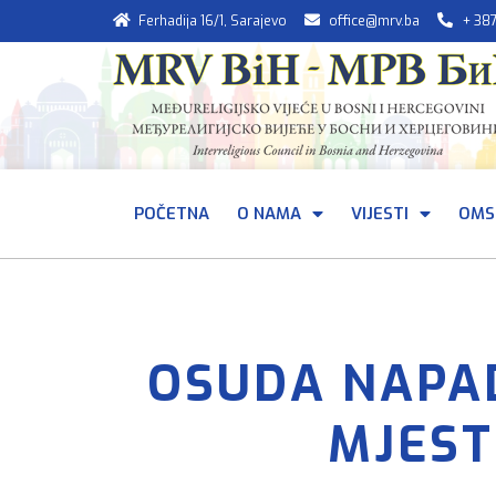
Ferhadija 16/1, Sarajevo
office@mrv.ba
+ 38
POČETNA
O NAMA
VIJESTI
OMS
OSUDA NAPA
MJEST