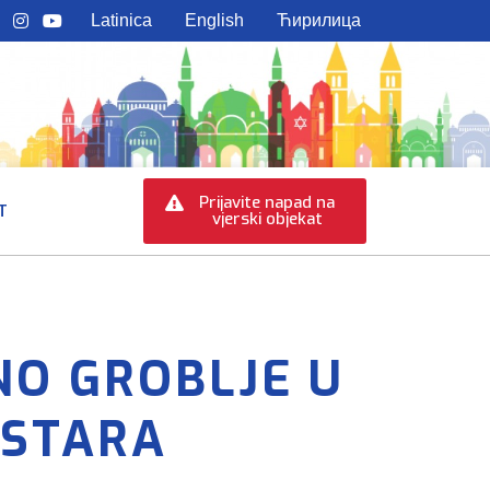
Latinica
English
Ћирилица
Prijavite napad na
T
vjerski objekat
O GROBLJE U
OSTARA