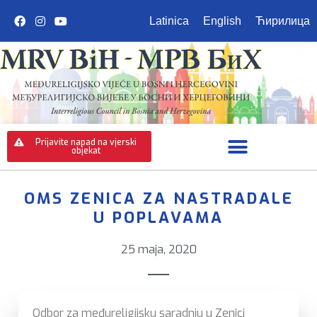
Latinica
English
Ћирилица
Prijavite napad na vjerski
objekat
OMS ZENICA ZA NASTRADALE
U POPLAVAMA
25 maja, 2020
Odbor za međureligijsku saradnju u Zenici