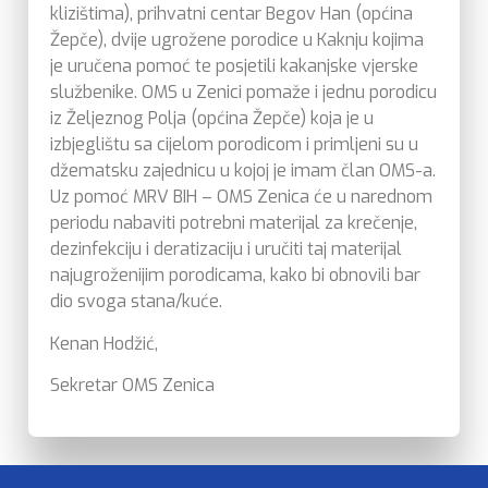
klizištima), prihvatni centar Begov Han (općina
Žepče), dvije ugrožene porodice u Kaknju kojima
je uručena pomoć te posjetili kakanjske vjerske
službenike. OMS u Zenici pomaže i jednu porodicu
iz Željeznog Polja (općina Žepče) koja je u
izbjeglištu sa cijelom porodicom i primljeni su u
džematsku zajednicu u kojoj je imam član OMS-a.
Uz pomoć MRV BIH – OMS Zenica će u narednom
periodu nabaviti potrebni materijal za krečenje,
dezinfekciju i deratizaciju i uručiti taj materijal
najugroženijim porodicama, kako bi obnovili bar
dio svoga stana/kuće.
Kenan Hodžić,
Sekretar OMS Zenica