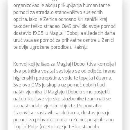
organizovao je akciju prikupljanja humanitarne
pomoći za stradalo stanovništvo susjednih
općina. Iako je Zenica odnosno širi zenički kraj
također teško stradao, OMS prvi dio svoje pomoći
dostavio 19.05. u Maglaj i Doboj, a slijedećih dana
uručivala se pomoć za prihvatne centre u Zenici
te dvije ugrožene porodice u Kaknju.
Konvoj koji je išao za Maglaj i Doboj (dva kombija i
dva putnička vozila) sastojao se od odjeće, hrane,
higijenskih potrepština, vode te lopata i čizama.
Sve ovo OMS je skupio uz pomoć dobrih ljudi,
naših vjernika. U Maglaju i Doboju smo posjetili
načelnike i sve vjerske službenike i zanimali se
za nastradale vjerske objekte. Po povratku
članovi su nastavili sa akcijama, dostavljena je
pomoć za prihvatni centar u Zenici, posjetili smo
Topćić Polje (mjeto koje je teško stradalo