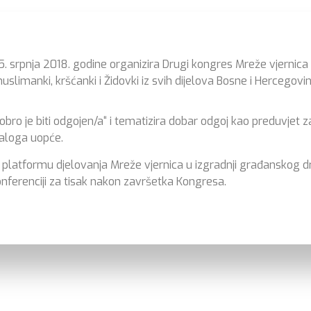
o 5. srpnja 2018. godine organizira Drugi kongres Mreže vjernic
slimanki, kršćanki i Židovki iz svih dijelova Bosne i Hercegovin
ro je biti odgojen/a“ i tematizira dobar odgoj kao preduvjet z
jaloga uopće.
u platformu djelovanja Mreže vjernica u izgradnji građanskog dr
onferenciji za tisak nakon završetka Kongresa.