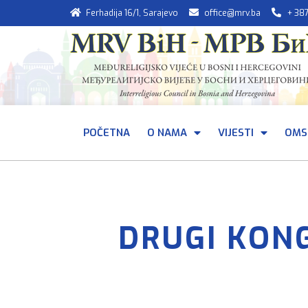
Ferhadija 16/1, Sarajevo
office@mrv.ba
+ 38
POČETNA
O NAMA
VIJESTI
OMS
DRUGI KON