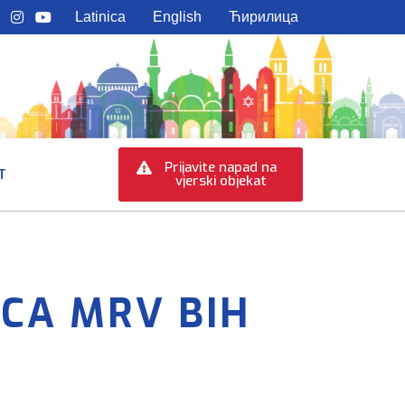
Latinica
English
Ћирилица
Prijavite napad na
T
vjerski objekat
CA MRV BIH