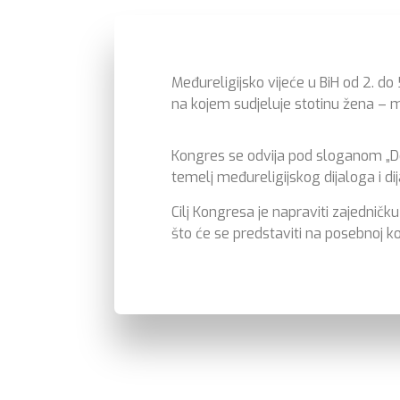
Međureligijsko vijeće u BiH od 2. d
na kojem sudjeluje stotinu žena – mu
Kongres se odvija pod sloganom „Dob
temelj međureligijskog dijaloga i di
Cilj Kongresa je napraviti zajedničk
što će se predstaviti na posebnoj k