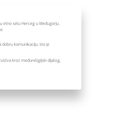
a u etno selu Herceg u Međugorju,
e.
a dobru komunikaciju, što je
uštva kroz međureligijski dijalog,