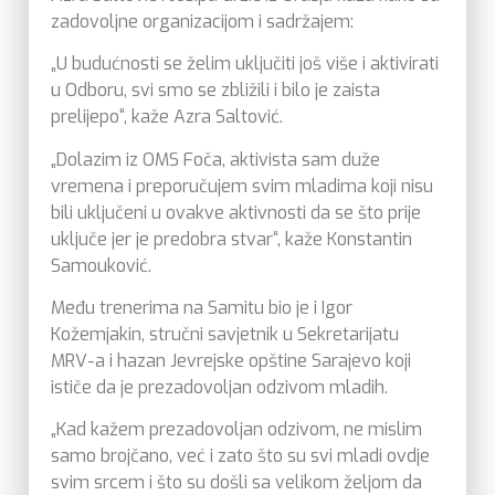
zadovoljne organizacijom i sadržajem:
„U budućnosti se želim uključiti još više i aktivirati
u Odboru, svi smo se zbližili i bilo je zaista
prelijepo“, kaže Azra Saltović.
„Dolazim iz OMS Foča, aktivista sam duže
vremena i preporučujem svim mladima koji nisu
bili uključeni u ovakve aktivnosti da se što prije
uključe jer je predobra stvar“, kaže Konstantin
Samouković.
Među trenerima na Samitu bio je i Igor
Kožemjakin, stručni savjetnik u Sekretarijatu
MRV-a i hazan Jevrejske opštine Sarajevo koji
ističe da je prezadovoljan odzivom mladih.
„Kad kažem prezadovoljan odzivom, ne mislim
samo brojčano, već i zato što su svi mladi ovdje
svim srcem i što su došli sa velikom željom da