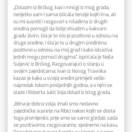
„Dolazim iz Brčkog, kao i mnogi iz mog grada,
nerijetko sam i sama isticala tenzije kojih ima, ali
su mi susreti i razgovori s mladima iz drugih
sredina pomogli da bolje shvatim u kakvom
gradu živim, šta je to što je pozitivno u odnosu na
druge sredine, i šta je to u drugim sredinima
pozitivno u odnosu na moj grad i kako iskustva
jednih mogu pomoći drugima“, ispričala je Nejla
Suljević iz Brčkog. Razgovarajući o stanju u
svojim zajednicama, Ivan iz Novog Travnika
kazao je kako u svojoj sredini primijeti veliki
napredak tokom posljednjih godina, a s njim se
slaže i Roberta Jukić koja dolazi iz istog grada.
„Bitna je dobra volja. Imali smo nedavno
zajedničke susrete na Ribici nakon kojih se dosta
toga promijenilo, prije smo se samo gledali, sada
se pozdravimo, razgovaramo, sjednemo na kavu.