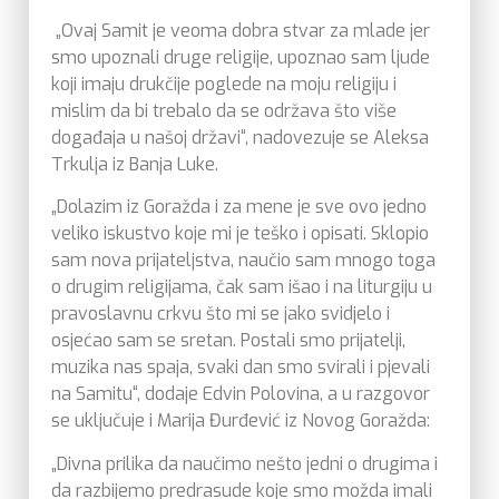
„Ovaj Samit je veoma dobra stvar za mlade jer
smo upoznali druge religije, upoznao sam ljude
koji imaju drukčije poglede na moju religiju i
mislim da bi trebalo da se održava što više
događaja u našoj državi“, nadovezuje se Aleksa
Trkulja iz Banja Luke.
„Dolazim iz Goražda i za mene je sve ovo jedno
veliko iskustvo koje mi je teško i opisati. Sklopio
sam nova prijateljstva, naučio sam mnogo toga
o drugim religijama, čak sam išao i na liturgiju u
pravoslavnu crkvu što mi se jako svidjelo i
osjećao sam se sretan. Postali smo prijatelji,
muzika nas spaja, svaki dan smo svirali i pjevali
na Samitu“, dodaje Edvin Polovina, a u razgovor
se uključuje i Marija Đurđević iz Novog Goražda:
„Divna prilika da naučimo nešto jedni o drugima i
da razbijemo predrasude koje smo možda imali