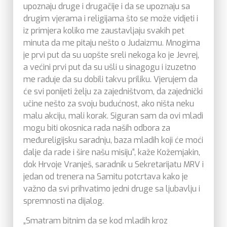
upoznaju druge i drugačije i da se upoznaju sa
drugim vjerama i religijama što se može vidjeti i
iz primjera koliko me zaustavljaju svakih pet
minuta da me pitaju nešto o Judaizmu. Mnogima
je prvi put da su uopšte sreli nekoga ko je Jevrej,
a većini prvi put da su ušli u sinagogu i izuzetno
me raduje da su dobili takvu priliku. Vjerujem da
će svi ponijeti želju za zajedništvom, da zajednički
učine nešto za svoju budućnost, ako ništa neku
malu akciju, mali korak. Siguran sam da ovi mladi
mogu biti okosnica rada naših odbora za
međureligijsku saradnju, baza mladih koji će moći
dalje da rade i šire našu misiju“, kaže Kožemjakin,
dok Hrvoje Vranješ, saradnik u Sekretarijatu MRV i
jedan od trenera na Samitu potcrtava kako je
važno da svi prihvatimo jedni druge sa ljubavlju i
spremnosti na dijalog.
„Smatram bitnim da se kod mladih kroz