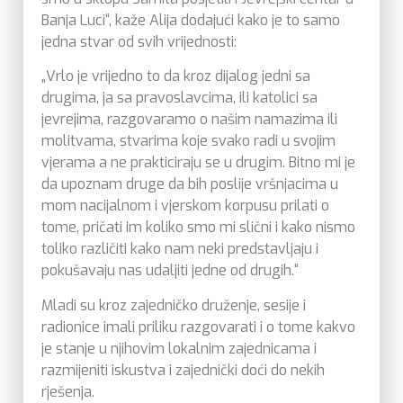
Banja Luci“, kaže Alija dodajući kako je to samo
jedna stvar od svih vrijednosti:
„Vrlo je vrijedno to da kroz dijalog jedni sa
drugima, ja sa pravoslavcima, ili katolici sa
jevrejima, razgovaramo o našim namazima ili
molitvama, stvarima koje svako radi u svojim
vjerama a ne prakticiraju se u drugim. Bitno mi je
da upoznam druge da bih poslije vršnjacima u
mom nacijalnom i vjerskom korpusu prilati o
tome, pričati im koliko smo mi slični i kako nismo
toliko različiti kako nam neki predstavljaju i
pokušavaju nas udaljiti jedne od drugih.“
Mladi su kroz zajedničko druženje, sesije i
radionice imali priliku razgovarati i o tome kakvo
je stanje u njihovim lokalnim zajednicama i
razmijeniti iskustva i zajednički doći do nekih
rješenja.