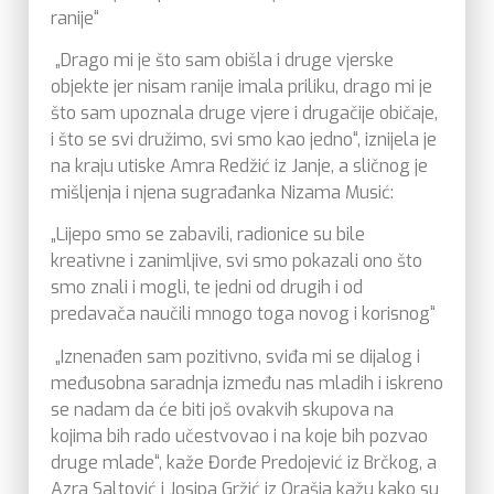
ranije“
„Drago mi je što sam obišla i druge vjerske
objekte jer nisam ranije imala priliku, drago mi je
što sam upoznala druge vjere i drugačije običaje,
i što se svi družimo, svi smo kao jedno“, iznijela je
na kraju utiske Amra Redžić iz Janje, a sličnog je
mišljenja i njena sugrađanka Nizama Musić:
„Lijepo smo se zabavili, radionice su bile
kreativne i zanimljive, svi smo pokazali ono što
smo znali i mogli, te jedni od drugih i od
predavača naučili mnogo toga novog i korisnog“
„Iznenađen sam pozitivno, sviđa mi se dijalog i
međusobna saradnja između nas mladih i iskreno
se nadam da će biti još ovakvih skupova na
kojima bih rado učestvovao i na koje bih pozvao
druge mlade“, kaže Đorđe Predojević iz Brčkog, a
Azra Saltović i Josipa Gržić iz Orašja kažu kako su