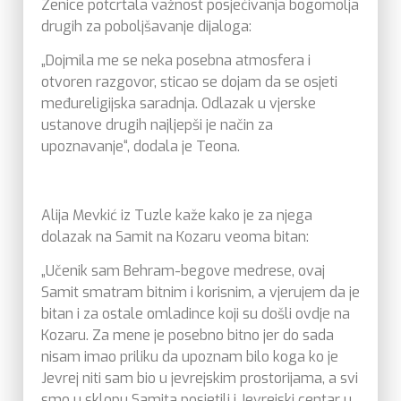
Zenice potcrtala važnost posjećivanja bogomolja
drugih za poboljšavanje dijaloga:
„Dojmila me se neka posebna atmosfera i
otvoren razgovor, sticao se dojam da se osjeti
međureligijska saradnja. Odlazak u vjerske
ustanove drugih najljepši je način za
upoznavanje“, dodala je Teona.
Alija Mevkić iz Tuzle kaže kako je za njega
dolazak na Samit na Kozaru veoma bitan:
„Učenik sam Behram-begove medrese, ovaj
Samit smatram bitnim i korisnim, a vjerujem da je
bitan i za ostale omladince koji su došli ovdje na
Kozaru. Za mene je posebno bitno jer do sada
nisam imao priliku da upoznam bilo koga ko je
Jevrej niti sam bio u jevrejskim prostorijama, a svi
smo u sklopu Samita posjetili i Jevrejski centar u