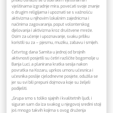
priliku osnažiti se u liderskim vještinama i
vještinama izgradnje mira, povećati svoje znanje
o drugim religijama i upoznati se s važnošću
aktivizma u njihovim lokalnim zajednicma i
načinima zagovaranja, poput volonterskog
djelovanja i aktivizma kroz društvene mreže.
Osim za učenje i upoznavanje, svaku priliku
koristili su za – pjesmu, muziku, zabavu i smijeh.
Četvrtog dana Samita u jednoj od brojnih
aktivnosti posjetili su četiri različite bogomolje u
Banja Luci, a planirana kratka sesija nakon
povratka na Kozaru, uprkos umoru učesnica i
učesnika poslije cjelodnevne posjete, odužila se
jer su svi bili prepuni dojmova koje su željeli
podijeliti.
„Grupa smo s toliko sjajnih i kvalitetnih ljudi, i
siguran sam da iza svakog u njegovoj sredini stoji
još mnogo takvih kojima s ovog druženja