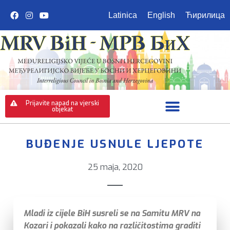
Latinica
English
Ћирилица
Prijavite napad na vjerski
objekat
BUĐENJE USNULE LJEPOTE
25 maja, 2020
Mladi iz cijele BiH susreli se na Samitu MRV na
Kozari i pokazali kako na različitostima graditi