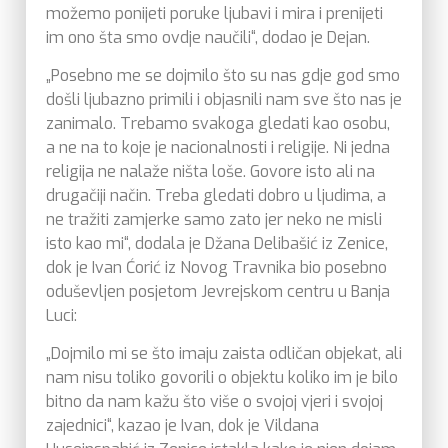
možemo ponijeti poruke ljubavi i mira i prenijeti
im ono šta smo ovdje naučili“, dodao je Dejan.
„Posebno me se dojmilo što su nas gdje god smo
došli ljubazno primili i objasnili nam sve što nas je
zanimalo. Trebamo svakoga gledati kao osobu,
a ne na to koje je nacionalnosti i religije. Ni jedna
religija ne nalaže ništa loše. Govore isto ali na
drugačiji način. Treba gledati dobro u ljudima, a
ne tražiti zamjerke samo zato jer neko ne misli
isto kao mi“, dodala je Džana Delibašić iz Zenice,
dok je Ivan Ćorić iz Novog Travnika bio posebno
oduševljen posjetom Jevrejskom centru u Banja
Luci:
„Dojmilo mi se što imaju zaista odličan objekat, ali
nam nisu toliko govorili o objektu koliko im je bilo
bitno da nam kažu što više o svojoj vjeri i svojoj
zajednici“, kazao je Ivan, dok je Vildana