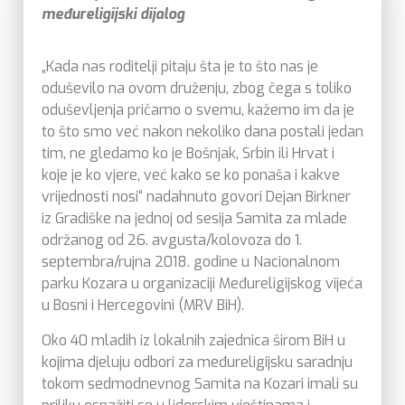
međureligijski dijalog
„Kada nas roditelji pitaju šta je to što nas je
oduševilo na ovom druženju, zbog čega s toliko
oduševljenja pričamo o svemu, kažemo im da je
to što smo već nakon nekoliko dana postali jedan
tim, ne gledamo ko je Bošnjak, Srbin ili Hrvat i
koje je ko vjere, već kako se ko ponaša i kakve
vrijednosti nosi“ nadahnuto govori Dejan Birkner
iz Gradiške na jednoj od sesija Samita za mlade
održanog od 26. avgusta/kolovoza do 1.
septembra/rujna 2018. godine u Nacionalnom
parku Kozara u organizaciji Međureligijskog vijeća
u Bosni i Hercegovini (MRV BiH).
Oko 40 mladih iz lokalnih zajednica širom BiH u
kojima djeluju odbori za međureligijsku saradnju
tokom sedmodnevnog Samita na Kozari imali su