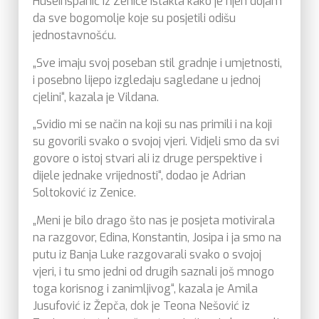
Huseinspahić iz Zenice istakla kako je njen dojam
da sve bogomolje koje su posjetili odišu
jednostavnošću.
„Sve imaju svoj poseban stil gradnje i umjetnosti,
i posebno lijepo izgledaju sagledane u jednoj
cjelini“, kazala je Vildana.
„Svidio mi se način na koji su nas primili i na koji
su govorili svako o svojoj vjeri. Vidjeli smo da svi
govore o istoj stvari ali iz druge perspektive i
dijele jednake vrijednosti“, dodao je Adrian
Soltoković iz Zenice.
„Meni je bilo drago što nas je posjeta motivirala
na razgovor, Edina, Konstantin, Josipa i ja smo na
putu iz Banja Luke razgovarali svako o svojoj
vjeri, i tu smo jedni od drugih saznali još mnogo
toga korisnog i zanimljivog“, kazala je Amila
Jusufović iz Žepča, dok je Teona Nešović iz