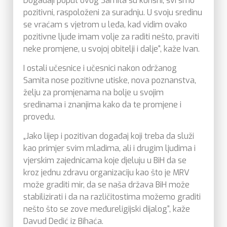
Događaji poput ovog Samita su korisni, svi smo
pozitivni, raspoloženi za suradnju. U svoju sredinu
se vraćam s vjetrom u leđa, kad vidim ovako
pozitivne ljude imam volje za raditi nešto, praviti
neke promjene, u svojoj obitelji i dalje“, kaže Ivan.
I ostali učesnice i učesnici nakon održanog
Samita nose pozitivne utiske, nova poznanstva,
želju za promjenama na bolje u svojim
sredinama i znanjima kako da te promjene i
provedu.
„Jako lijep i pozitivan događaj koji treba da služi
kao primjer svim mladima, ali i drugim ljudima i
vjerskim zajednicama koje djeluju u BiH da se
kroz jednu zdravu organizaciju kao što je MRV
može graditi mir, da se naša država BiH može
stabilizirati i da na različitostima možemo graditi
nešto što se zove međureligijski dijalog“, kaže
Davud Dedić iz Bihaća.