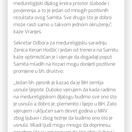
međureligijski dijalog kreira prostor slobode i
povjerenja, a to je jedan od mnogih pozitivnih
rezultata ovog Samita. Sve drugo što je dobro
može rasti samo u takvom jednom okruženju“,
kaže Vranješ.
Sekretar Odbora za međureligijsku saradnju
Zenica Kenan Hodžić i jedan od trenera na Samitu
kaže optimističan je i vjeruje da događaji poput
Samita mladih na Kozari mogu donijeti pozitivne
promjene u bh. društvo:
„Jedan bh. pjesnik je kazao da je BiH zemlja
usnule ljepote. Duboko vjerujem da kada radimo
na međureligijskom dijalogu budimo sve ono što
je usnulo a dobro je, plemenito i lijepo u BiH. Zato
vjerujem i uključen sam devet godina u MRV
zbog ljubavi i zbog težnje da budimo ono što je
usnulo. Mladi ljudi mogu mnogo da doprinesu,